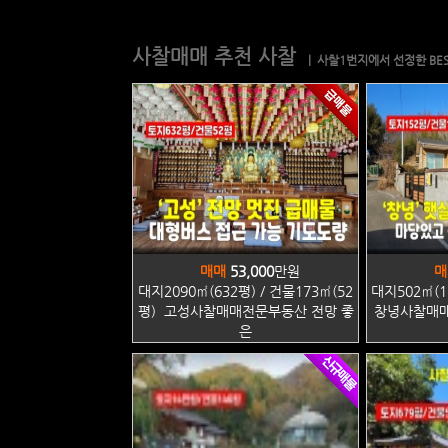
사찰매매 추천 사찰
| 사찰1번지에서 선정한 BES
매매
53,000
만원
매
대지2090㎡(632평) / 건물173㎡(52
대지502㎡(1
평) 고성사찰매매전문부동산 전망 좋
창녕사찰매매
은