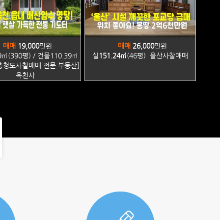
매매
19,000
만원
매매
26,000
만원
㎡(390평) / 건물110.39㎡
실
151.24㎡
(46평) 울산사찰매매
 [충청도사찰매매 전문 부동산]
옥천사