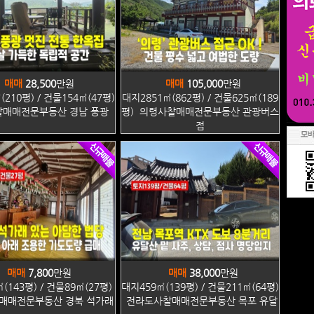
매매
28,500
만원
매매
105,000
만원
210평) / 건물154㎡(47평)
대지2851㎡(862평) / 건물625㎡(189
매매전문부동산 경남 풍광
평) 의령사찰매매전문부동산 관광버스
접
매매
7,800
만원
매매
38,000
만원
(143평) / 건물89㎡(27평)
대지459㎡(139평) / 건물211㎡(64평)
매매전문부동산 경북 석가래
전라도사찰매매전문부동산 목포 유달