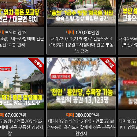
대
보500 임45
매매
170,000
만원
34평) 대구사찰매매 전문
대지7207㎡(2180평) / 건물555㎡
대지476㎡(
동산-교통 편리
(168평) [강원도사찰매매 전문 부동
[부산사
산] 홍천
매
67,000
만원
매매
380,000
만원
309평) / 건물205㎡(62
대지43381㎡(13123평) / 건물638㎡
대지4853
매매 전문 부동산 경남사
(193평) 충청도사찰매매 전문 부동산-
평) 강원
찰
천안사