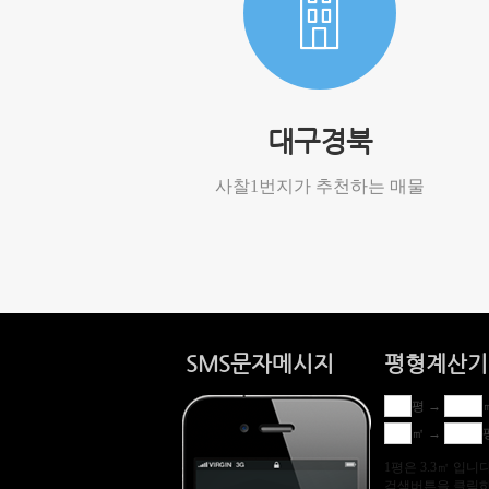
대구경북
사찰1번지가 추천하는 매물
SMS문자메시지
평형계산기
평 →
㎡ →
1평은 3.3㎡ 입니
검색버튼을 클릭