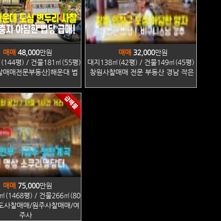
매매
48,000
만원
매매
32,000
만원
144평) / 건물181㎡(55평)
대지138㎡(42평) / 건물149㎡(45평)
찰매매전문부동산]해운대 법
창원사찰매매 전문 부동산 경남 작은
매매
75,000
만원
㎡(1468평) / 건물266㎡(80
도사찰매매/원주사찰매매/여
주사