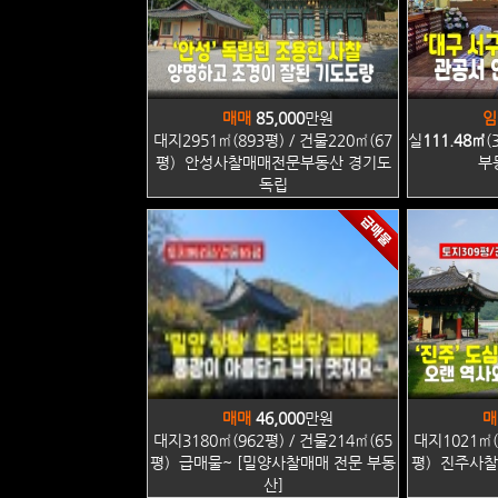
매매
85,000
만원
임
대지2951㎡(893평) / 건물220㎡(67
실
111.48㎡
(
평) 안성사찰매매전문부동산 경기도
부
독립
매매
46,000
만원
매
대지3180㎡(962평) / 건물214㎡(65
대지1021㎡(
평) 급매물~ [밀양사찰매매 전문 부동
평) 진주사찰
산]