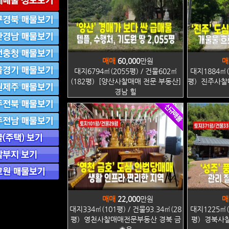
매매
60,000
만원
매
대지6794㎡(2055평) / 건물602㎡
대지1884㎡(
(182평) [양산사찰매매 전문 부동산]
평) 진주사
경남 힐
매매
22,000
만원
매
대지334㎡(101평) / 건물93.34㎡(28
대지1225㎡(
평) 영천사찰매매전문부동산 경북 금
평) 경북사